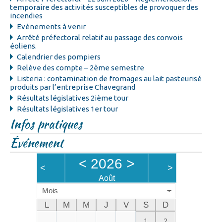
temporaire des activités susceptibles de provoquer des
incendies
Evènements à venir
Arrêté préfectoral relatif au passage des convois
éoliens.
Calendrier des pompiers
Relève des compte – 2ème semestre
Listeria : contamination de fromages au lait pasteurisé
produits par l’entreprise Chavegrand
Résultats législatives 2ième tour
Résultats législatives 1er tour
Infos pratiques
Événement
<
2026
>
<
>
Août
Mois
L
M
M
J
V
S
D
1
2