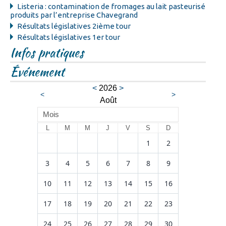
Listeria : contamination de fromages au lait pasteurisé
produits par l’entreprise Chavegrand
Résultats législatives 2ième tour
Résultats législatives 1er tour
Infos pratiques
Événement
<
2026
>
<
>
Août
Mois
L
M
M
J
V
S
D
1
2
3
4
5
6
7
8
9
10
11
12
13
14
15
16
17
18
19
20
21
22
23
24
25
26
27
28
29
30