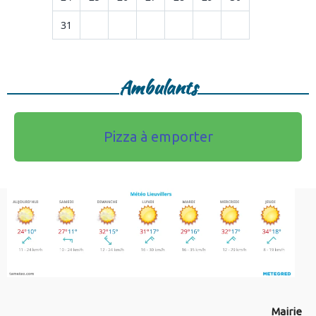
31
Ambulants
Pizza à emporter
Mairie