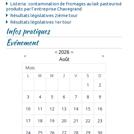
Listeria : contamination de fromages au lait pasteurisé
produits par l’entreprise Chavegrand
Résultats législatives 2ième tour
Résultats législatives 1er tour
Infos pratiques
Événement
<
2026
>
<
>
Août
Mois
L
M
M
J
V
S
D
1
2
3
4
5
6
7
8
9
10
11
12
13
14
15
16
17
18
19
20
21
22
23
24
25
26
27
28
29
30