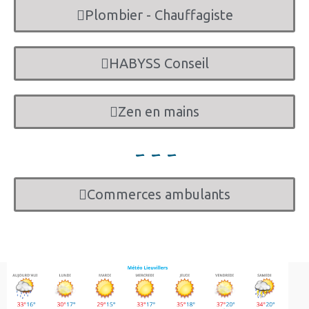
Plombier - Chauffagiste
HABYSS Conseil
Zen en mains
- - -
Commerces ambulants