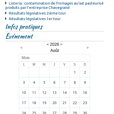
Listeria : contamination de fromages au lait pasteurisé
produits par l’entreprise Chavegrand
Résultats législatives 2ième tour
Résultats législatives 1er tour
Infos pratiques
Événement
<
2026
>
<
>
Août
Mois
L
M
M
J
V
S
D
1
2
3
4
5
6
7
8
9
10
11
12
13
14
15
16
17
18
19
20
21
22
23
24
25
26
27
28
29
30