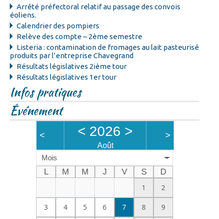
Arrêté préfectoral relatif au passage des convois
éoliens.
Calendrier des pompiers
Relève des compte – 2ème semestre
Listeria : contamination de fromages au lait pasteurisé
produits par l’entreprise Chavegrand
Résultats législatives 2ième tour
Résultats législatives 1er tour
Infos pratiques
Événement
<
2026
>
<
>
Août
Mois
L
M
M
J
V
S
D
1
2
3
4
5
6
7
8
9