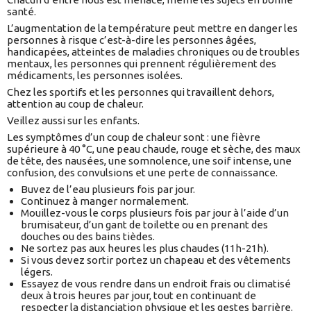
santé.
L’augmentation de la température peut mettre en danger les
personnes à risque c’est-à-dire les personnes âgées,
handicapées, atteintes de maladies chroniques ou de troubles
mentaux, les personnes qui prennent régulièrement des
médicaments, les personnes isolées.
Chez les sportifs et les personnes qui travaillent dehors,
attention au coup de chaleur.
Veillez aussi sur les enfants.
Les symptômes d’un coup de chaleur sont : une fièvre
supérieure à 40 °C, une peau chaude, rouge et sèche, des maux
de tête, des nausées, une somnolence, une soif intense, une
confusion, des convulsions et une perte de connaissance.
Buvez de l’eau plusieurs fois par jour.
Continuez à manger normalement.
Mouillez-vous le corps plusieurs fois par jour à l’aide d’un
brumisateur, d’un gant de toilette ou en prenant des
douches ou des bains tièdes.
Ne sortez pas aux heures les plus chaudes (11h-21h).
Si vous devez sortir portez un chapeau et des vêtements
légers.
Essayez de vous rendre dans un endroit frais ou climatisé
deux à trois heures par jour, tout en continuant de
respecter la distanciation physique et les gestes barrière.