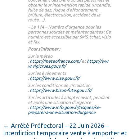
concernant des biens ou des personnes et
obtenir leur intervention rapide (incendie,
fuite de gaz, risque d’effondrement,
brûlure, électrocution, accident de la
route…).
– Le
114
– Numéro d’urgence pour les
personnes sourdes et malentendantes : Ce
numéro est accessible par SMS, tchat, visio
et fax.
Pour s’informer :
Sur la météo
:
https://meteofrance.com/
et
https://ww
w.vigicrues.gouv.fr/
Sur les événements
:
https://www.oise.gouv.fr/
Sur les conditions de circulation
:
https://www.bison-fute.gouv.fr/
Sur les attitudes à adopter avant, pendant
et après une situation d’urgence
:
https://www.info.gouv.fr/risques/se-
preparer-a-une-situation-durgence
←
Arrêté Préfectoral – 22 Juin 2026 –
Interdiction temporaire vente à emporter et