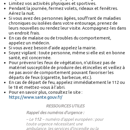
Limitez vos activités physiques et sportives.
Pendant la journée, fermez volets, rideaux et fenêtres.
Aérez la nuit.
Si vous avez des personnes âgées, souffrant de maladies
chroniques ou isolées dans votre entourage, prenez de
leurs nouvelles ou rendez leur visite. Acompagnez-les dans
un endroit frais.
En cas de malaise ou de troubles du comportement,
appelez un médecin.
Si vous avez besoin d’aide appelez la mairie.
Soyez vigilant : toute personne, même si elle est en bonne
santé, est concernée.
Pour prévenir les feux de végétation, n’utilisez pas de
matériel susceptible de produire des étincelles et veillez à
ne pas avoir de comportement pouvant favoriser les
départs de feux (cigarette, barbecue, etc.).
En cas de départ de feu, appelez immédiatement le 112 ou
le 18 et mettez-vous à l’abri.
Pour en savoir plus, consultez le site :
https://www.sante.gouv.fr/
RESSOURCES UTILES
Rappel des numéros d’urgence :
– Le
112
− numéro d’appel européen : pour
toute urgence nécessitant une
ambulance, les services d’incendie ou la