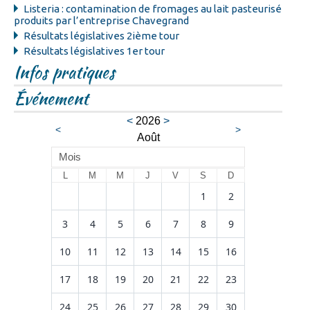
Listeria : contamination de fromages au lait pasteurisé
produits par l’entreprise Chavegrand
Résultats législatives 2ième tour
Résultats législatives 1er tour
Infos pratiques
Événement
<
2026
>
<
>
Août
Mois
L
M
M
J
V
S
D
1
2
3
4
5
6
7
8
9
10
11
12
13
14
15
16
17
18
19
20
21
22
23
24
25
26
27
28
29
30