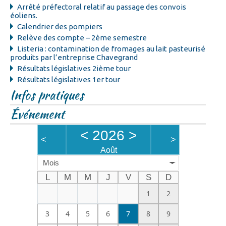
Arrêté préfectoral relatif au passage des convois
éoliens.
Calendrier des pompiers
Relève des compte – 2ème semestre
Listeria : contamination de fromages au lait pasteurisé
produits par l’entreprise Chavegrand
Résultats législatives 2ième tour
Résultats législatives 1er tour
Infos pratiques
Événement
<
2026
>
<
>
Août
Mois
L
M
M
J
V
S
D
1
2
3
4
5
6
7
8
9