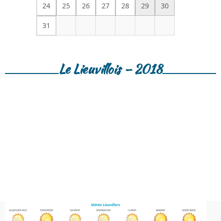
24
25
26
27
28
29
30
31
Le Lieuvillois – 2018