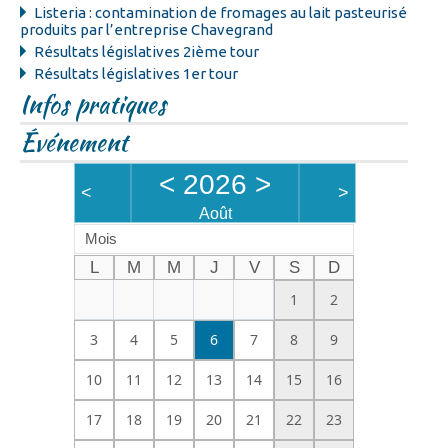
Listeria : contamination de fromages au lait pasteurisé
produits par l’entreprise Chavegrand
Résultats législatives 2ième tour
Résultats législatives 1er tour
Infos pratiques
Événement
<
2026
>
<
>
Août
Mois
L
M
M
J
V
S
D
1
2
3
4
5
6
7
8
9
10
11
12
13
14
15
16
17
18
19
20
21
22
23