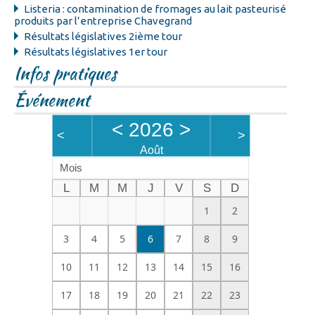
Listeria : contamination de fromages au lait pasteurisé
produits par l’entreprise Chavegrand
Résultats législatives 2ième tour
Résultats législatives 1er tour
Infos pratiques
Événement
<
2026
>
<
>
Août
Mois
L
M
M
J
V
S
D
1
2
3
4
5
6
7
8
9
10
11
12
13
14
15
16
17
18
19
20
21
22
23