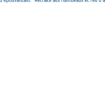
 d’épouvantails
Retraite aux flambeaux et feu d’a