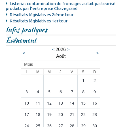
Listeria : contamination de fromages au lait pasteurisé
produits par l’entreprise Chavegrand
Résultats législatives 2ième tour
Résultats législatives 1er tour
Infos pratiques
Événement
<
2026
>
<
>
Août
Mois
L
M
M
J
V
S
D
1
2
3
4
5
6
7
8
9
10
11
12
13
14
15
16
17
18
19
20
21
22
23
24
25
26
27
28
29
30