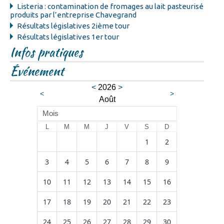
Listeria : contamination de fromages au lait pasteurisé
produits par l’entreprise Chavegrand
Résultats législatives 2ième tour
Résultats législatives 1er tour
Infos pratiques
Événement
<
2026
>
<
>
Août
Mois
L
M
M
J
V
S
D
1
2
3
4
5
6
7
8
9
10
11
12
13
14
15
16
17
18
19
20
21
22
23
24
25
26
27
28
29
30