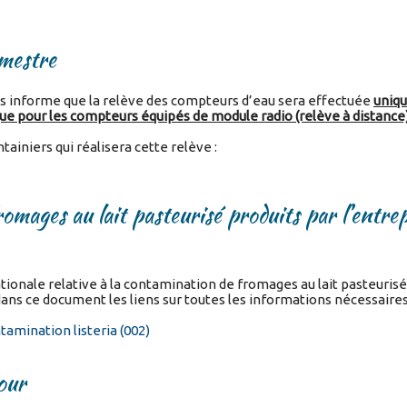
mestre
s informe que la relève des compteurs d’eau sera effectuée
uniq
ue pour les compteurs équipés de module radio (relève à distance)
ainiers qui réalisera cette relève :
romages au lait pasteurisé produits par l’entre
tionale relative à la contamination de fromages au lait pasteurisé
ans ce document les liens sur toutes les informations nécessaires
amination listeria (002)
tour