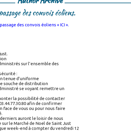
Author Archive
passage des convois éoliens.
 passage des convois éoliens « ICI ».
ust.
tion
dministrés sur l’ensemble des
écurité :
en tenue d’uniforme
une souche de distribution
administré se voyant remettre un
monter la possibilité de contacter
3.44.77.30.80 afin de confirmer
n face de vous ou pour nous faire
é.
derniers auront le loisir de nous
sur le Marché de Noel de Saint Just
que week-end à compter du vendredi 12