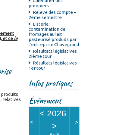
Calendrier des
pompiers
Relève des compte –
2ème semestre
Listeria :
contamination de
uement
fromages au lait
, et ce
le
pasteurisé produits par
l’entreprise Chavegrand
Résultats législatives
2ième tour
Résultats législatives
1er tour
prise
Infos pratiques
 produits
Événement
, relatives
<
2026
<
>
>
Août