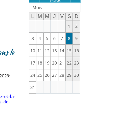
Mois
L
M
M
J
V
S
D
1
2
3
4
5
6
7
8
9
ns le
10
11
12
13
14
15
16
17
18
19
20
21
22
23
24
25
26
27
28
29
30
2029:
31
-et-la-
s-de-