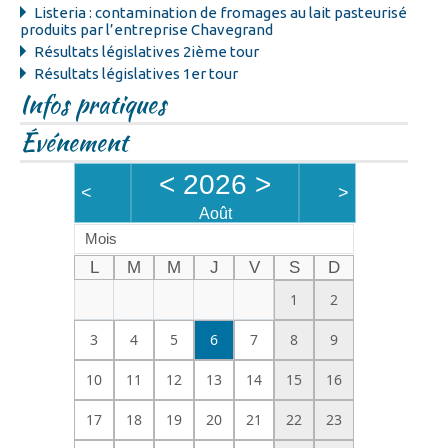
Listeria : contamination de fromages au lait pasteurisé
produits par l’entreprise Chavegrand
Résultats législatives 2ième tour
Résultats législatives 1er tour
Infos pratiques
Événement
<
2026
>
<
>
Août
Mois
L
M
M
J
V
S
D
1
2
3
4
5
6
7
8
9
10
11
12
13
14
15
16
17
18
19
20
21
22
23