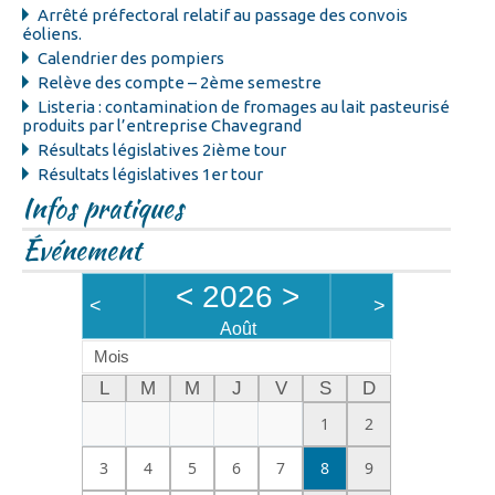
Arrêté préfectoral relatif au passage des convois
éoliens.
Calendrier des pompiers
Relève des compte – 2ème semestre
Listeria : contamination de fromages au lait pasteurisé
produits par l’entreprise Chavegrand
Résultats législatives 2ième tour
Résultats législatives 1er tour
Infos pratiques
Événement
<
2026
>
<
>
Août
Mois
L
M
M
J
V
S
D
1
2
3
4
5
6
7
8
9