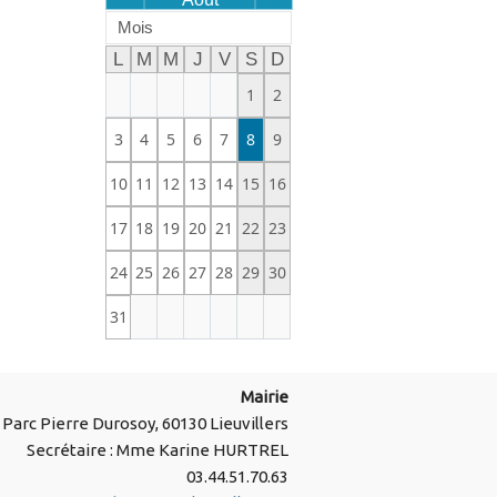
Mois
L
M
M
J
V
S
D
1
2
3
4
5
6
7
8
9
10
11
12
13
14
15
16
17
18
19
20
21
22
23
24
25
26
27
28
29
30
31
Mairie
Parc Pierre Durosoy, 60130 Lieuvillers
Secrétaire : Mme Karine HURTREL
03.44.51.70.63