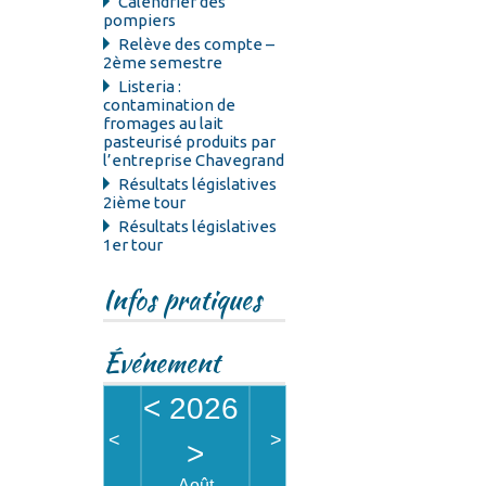
Calendrier des
pompiers
Relève des compte –
2ème semestre
Listeria :
contamination de
fromages au lait
pasteurisé produits par
l’entreprise Chavegrand
Résultats législatives
2ième tour
Résultats législatives
1er tour
Infos pratiques
Événement
<
2026
<
>
>
Août